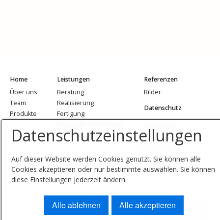
Home
Leistungen
Referenzen
Über uns
Beratung
Bilder
Team
Realisierung
Datenschutz
Produkte
Fertigung
neuste Bestimmungen
Impressum
Datenschutzeinstellungen
Zertifikate
Kontakt
AGB
Auf dieser Website werden Cookies genutzt. Sie können alle
Cookies akzeptieren oder nur bestimmte auswählen. Sie können
diese Einstellungen jederzeit ändern.
Alle ablehnen
Alle akzeptieren
© 2022 Metallbau Fritze